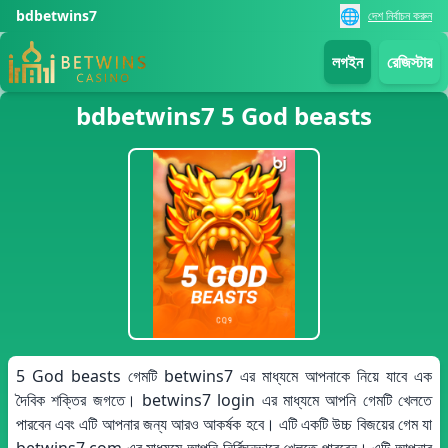
🌐
bdbetwins7
দেশ নির্বাচন করুন
লগইন
রেজিস্টার
bdbetwins7 5 God beasts
5 God beasts গেমটি betwins7 এর মাধ্যমে আপনাকে নিয়ে যাবে এক
দৈবিক শক্তির জগতে। betwins7 login এর মাধ্যমে আপনি গেমটি খেলতে
পারবেন এবং এটি আপনার জন্য আরও আকর্ষক হবে। এটি একটি উচ্চ বিজয়ের গেম যা