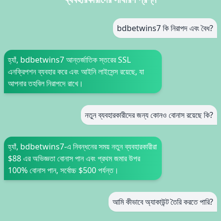
bdbetwins7 কি নিরাপদ এবং বৈধ?
হ্যাঁ, bdbetwins7 আন্তর্জাতিক স্তরের SSL
এনক্রিপশন ব্যবহার করে এবং আইনি লাইসেন্স রয়েছে, যা
আপনার তহবিল নিরাপদে রাখে।
নতুন ব্যবহারকারীদের জন্য কোনও বোনাস রয়েছে কি?
হ্যাঁ, bdbetwins7-এ নিবন্ধনের সময় নতুন ব্যবহারকারীরা
$88 এর অভিজ্ঞতা বোনাস পান এবং প্রথম জমার উপর
100% বোনাস পান, সর্বোচ্চ $500 পর্যন্ত।
আমি কীভাবে অ্যাকাউন্ট তৈরি করতে পারি?