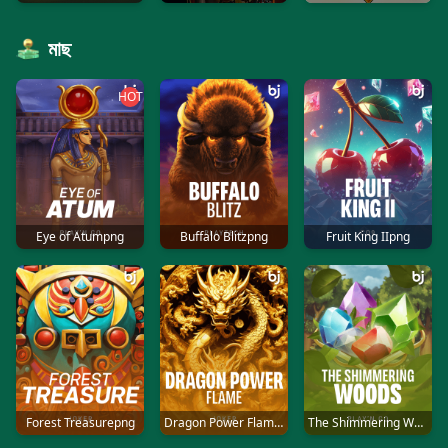
মাছ
HOT
Eye of Atumpng
Buffalo Blitzpng
Fruit King IIpng
Forest Treasurepng
Dragon Power Flamepng
The Shimmering Woodspng