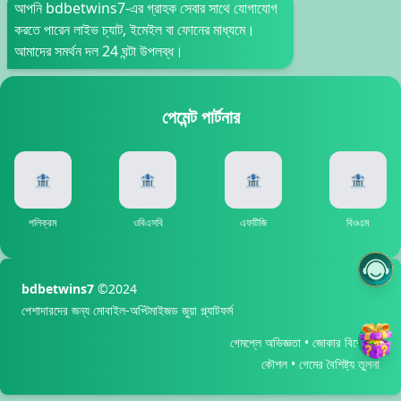
আপনি bdbetwins7-এর গ্রাহক সেবার সাথে যোগাযোগ
করতে পারেন লাইভ চ্যাট, ইমেইল বা ফোনের মাধ্যমে।
আমাদের সমর্থন দল 24 ঘন্টা উপলব্ধ।
পেমেন্ট পার্টনার
🏦
🏦
🏦
🏦
পলিক্রম
ওবিএসবি
এফটিজি
বিওএম
bdbetwins7
©2024
পেশাদারদের জন্য মোবাইল-অপ্টিমাইজড জুয়া প্ল্যাটফর্ম
গেমপ্লে অভিজ্ঞতা • জোকার বিশ্লেষণ
কৌশল • গেমের বৈশিষ্ট্য তুলনা