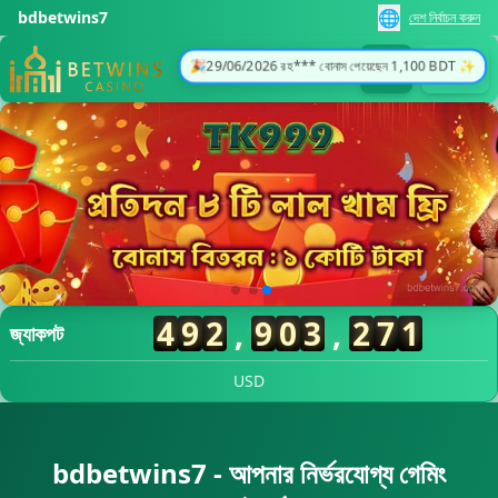
🌐
bdbetwins7
দেশ নির্বাচন করুন
লগইন
রেজিস্টার
29/06/2026 বস*** উত্তোলন সফল 5,300 BDT ✅
4
9
2
,
9
5
6
,
2
8
7
জ্যাকপট
29/06/2026 ধর*** জিতেছেন 24,000 BDT 🏆
29/06/2026 রহ*** বোনাস পেয়েছেন 1,100 BDT ✨
USD
29/06/2026 রহম*** রিবেট পেয়েছেন 850 BDT 🔄
29/06/2026 রহমা*** জ্যাকপট জিতেছেন 145,000 BDT 💥
29/06/2026 রহমান*** বোনাস পেয়েছেন 1,850 BDT 🎉
bdbetwins7 - আপনার নির্ভরযোগ্য গেমিং
29/06/2026 মী*** জিতেছেন 33,500 BDT 💰