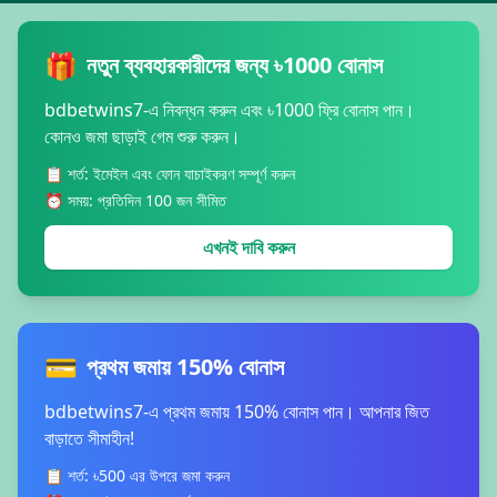
🎁
নতুন ব্যবহারকারীদের জন্য ৳1000 বোনাস
bdbetwins7-এ নিবন্ধন করুন এবং ৳1000 ফ্রি বোনাস পান।
কোনও জমা ছাড়াই গেম শুরু করুন।
📋 শর্ত: ইমেইল এবং ফোন যাচাইকরণ সম্পূর্ণ করুন
⏰ সময়: প্রতিদিন 100 জন সীমিত
এখনই দাবি করুন
💳
প্রথম জমায় 150% বোনাস
bdbetwins7-এ প্রথম জমায় 150% বোনাস পান। আপনার জিত
বাড়াতে সীমাহীন!
📋 শর্ত: ৳500 এর উপরে জমা করুন