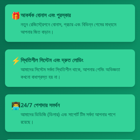
29/06/2026 রহমানহা*** বোনাস পেয়েছেন 1,300 BDT ✨
29/06/2026 রহমানইস*** বোনাস পেয়েছেন 500 BDT 🎉
🎁
আকর্ষক বোনাস এবং পুরস্কার
29/06/2026 খন্দক*** রিবেট পেয়েছেন 1,200 BDT 💵
নতুন রেজিস্ট্রেশনে বোনাস, প্রচার এবং বিভিন্ন গেমের মাধ্যমে
29/06/2026 কু*** জিতেছেন 26,500 BDT 💰
আপনার জিত বাড়ান।
29/06/2026 নন*** বোনাস পেয়েছেন 650 BDT 🎉
29/06/2026 কুম*** বোনাস পেয়েছেন 2,050 BDT 🎁
29/06/2026 রহমানমজুম*** জিতেছেন 20,000 BDT 💰
29/06/2026 রহমানসরক*** বোনাস পেয়েছেন 1,450 BDT ✨
⚡
স্থিতিশীল সিস্টেম এবং দ্রুত লোডিং
29/06/2026 বসু*** বোনাস পেয়েছেন 550 BDT ✨
আমাদের সিস্টেম সর্বদা স্থিতিশীল থাকে, আপনার গেমিং অভিজ্ঞতা
29/06/2026 রহমানচৌ*** উত্তোলন সফল 7,900 BDT ✅
কখনো বাধাগ্রস্ত হয় না।
29/06/2026 রহমানমিয়*** রিবেট পেয়েছেন 1,100 BDT 🎊
29/06/2026 রহমানআ*** জিতেছেন 15,500 BDT 🏆
29/06/2026 রহমানতা*** উত্তোলন সফল 9,100 BDT 🏦
29/06/2026 ধরআত*** বোনাস পেয়েছেন 1,800 BDT ✨
👨‍💻
24/7 পেশাদার সমর্থন
29/06/2026 কুমা*** জ্যাকপট জিতেছেন 83,000 BDT 💥
আমাদের ডিডিজি (ডিলার) এবং সাপোর্ট টিম সর্বদা আপনার পাশে
29/06/2026 রহমানহাস*** রিবেট পেয়েছেন 400 BDT 🎊
রয়েছে।
29/06/2026 রহমানশে*** বোনাস পেয়েছেন 650 BDT ✨
29/06/2026 বসুস*** উত্তোলন সফল 15,600 BDT 🏦
29/06/2026 রহমানসরকা*** বোনাস পেয়েছেন 1,200 BDT 🎉