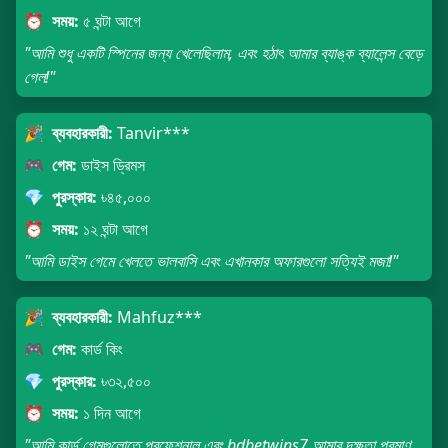
⏰
সময়:
৫ ঘন্টা আগে
"আমি শুধু একটি স্পিনের জন্য খেলেছিলাম, এবং হঠাৎ আমার ব্যাঙ্ক ব্যালেন্স বেড়ে
গেল!"
🎉
ব্যবহারকারী:
Tanvir***
🎮
গেম:
ডাইস ড্রিমস
💎
পুরস্কার:
৳৪৫,০০০
⏰
সময়:
১২ ঘন্টা আগে
"আমি ডাইস গেমে খেলতে ভালবাসি এবং এখানকার অফারগুলো সত্যিই মজা!"
🎉
ব্যবহারকারী:
Mahfuz***
🎮
গেম:
কার্ড কিং
💎
পুরস্কার:
৳৩২,৫০০
⏰
সময়:
১ দিন আগে
"আমি কার্ড গেমগুলোতে প্রফেশনাল এবং bdbetwins7 আমার দক্ষতা প্রমাণ