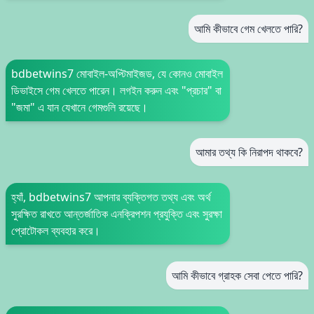
আমি কীভাবে গেম খেলতে পারি?
bdbetwins7 মোবাইল-অপ্টিমাইজড, যে কোনও মোবাইল
ডিভাইসে গেম খেলতে পারেন। লগইন করুন এবং "প্রচার" বা
"জমা" এ যান যেখানে গেমগুলি রয়েছে।
আমার তথ্য কি নিরাপদ থাকবে?
হ্যাঁ, bdbetwins7 আপনার ব্যক্তিগত তথ্য এবং অর্থ
সুরক্ষিত রাখতে আন্তর্জাতিক এনক্রিপশন প্রযুক্তি এবং সুরক্ষা
প্রোটোকল ব্যবহার করে।
আমি কীভাবে গ্রাহক সেবা পেতে পারি?