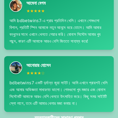
আমেনা বেগম
★
★
★
★
★
আমি bdbetwins7-এ প্রায় প্রতিদিন খেলি। এখানে গেমগুলো
বিশাল, প্রতিটি স্পিন আমাকে নতুন আনন্দে ভরে তোলে। আমি আমার
বন্ধুদের সাথে এখানে খেলতে শেয়ার করি। বোনাস সিস্টেম আমার খুব
পছন্দ, কারণ এটি আমাকে আরও বেশি জিততে সাহায্য করে!
আনোয়ার হোসেন
★
★
★
★
☆
bdbetwins7 একটি দুর্দান্ত জুয়া সাইট। আমি এখানে প্রায়শই খেলি
এবং আমার অভিজ্ঞতা সাধারণত ভালো। গেমগুলো খুব মজার এবং বোনাস
সিস্টেমটি আমাকে আরও বেশি খেলতে উৎসাহিত করে। কিছু সময় সাইটটি
স্লো লাগে, তবে এটি আমার খেলার মজা কমায় না।
ব্যবহারকারীদের সাধারণ প্রশ্ন