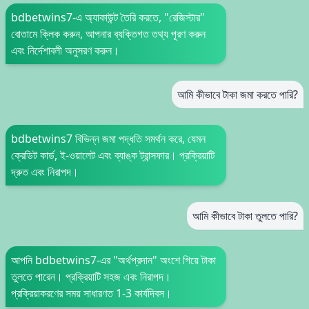
bdbetwins7-এ অ্যাকাউন্ট তৈরি করতে, "রেজিস্টার"
বোতামে ক্লিক করুন, আপনার ব্যক্তিগত তথ্য পূরণ করুন
এবং নির্দেশাবলী অনুসরণ করুন।
আমি কীভাবে টাকা জমা করতে পারি?
bdbetwins7 বিভিন্ন জমা পদ্ধতি সমর্থন করে, যেমন
ক্রেডিট কার্ড, ই-ওয়ালেট এবং ব্যাঙ্ক ট্রান্সফার। প্রক্রিয়াটি
দ্রুত এবং নিরাপদ।
আমি কীভাবে টাকা তুলতে পারি?
আপনি bdbetwins7-এর "অর্থপ্রদান" অংশে গিয়ে টাকা
তুলতে পারেন। প্রক্রিয়াটি সহজ এবং নিরাপদ।
প্রক্রিয়াকরণের সময় সাধারণত 1-3 কার্যদিবস।